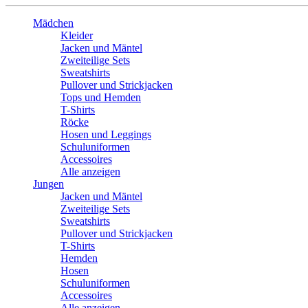
Mädchen
Kleider
Jacken und Mäntel
Zweiteilige Sets
Sweatshirts
Pullover und Strickjacken
Tops und Hemden
T-Shirts
Röcke
Hosen und Leggings
Schuluniformen
Accessoires
Alle anzeigen
Jungen
Jacken und Mäntel
Zweiteilige Sets
Sweatshirts
Pullover und Strickjacken
T-Shirts
Hemden
Hosen
Schuluniformen
Accessoires
Alle anzeigen