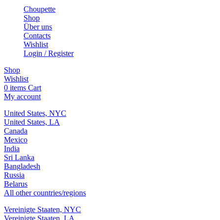
Choupette
Shop
Über uns
Contacts
Wishlist
Login / Register
Shop
Wishlist
0
items
Cart
My account
United States, NYC
United States, LA
Canada
Mexico
India
Sri Lanka
Bangladesh
Russia
Belarus
All other countries/regions
Vereinigte Staaten, NYC
Vereinigte Staaten, LA