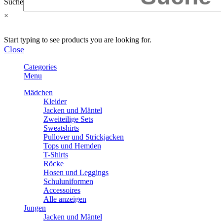
Suche
×
Start typing to see products you are looking for.
Close
Categories
Menu
Mädchen
Kleider
Jacken und Mäntel
Zweiteilige Sets
Sweatshirts
Pullover und Strickjacken
Tops und Hemden
T-Shirts
Röcke
Hosen und Leggings
Schuluniformen
Accessoires
Alle anzeigen
Jungen
Jacken und Mäntel