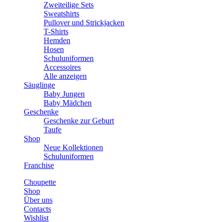
Zweiteilige Sets
Sweatshirts
Pullover und Strickjacken
T-Shirts
Hemden
Hosen
Schuluniformen
Accessoires
Alle anzeigen
Säuglinge
Baby Jungen
Baby Mädchen
Geschenke
Geschenke zur Geburt
Taufe
Shop
Neue Kollektionen
Schuluniformen
Franchise
Choupette
Shop
Über uns
Contacts
Wishlist