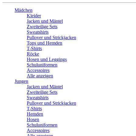
Mädchen
Kleider
Jacken und Mäntel
Zweiteilige Sets
Sweatshirts
Pullover und Strickjacken
Tops und Hemden
T-Shirts
Röcke
Hosen und Leggings
Schuluniformen
Accessoires
Alle anzeigen
Jungen
Jacken und Mäntel
Zweiteilige Sets
Sweatshirts
Pullover und Strickjacken
T-Shirts
Hemden
Hosen
Schuluniformen
Accessoires
Alle anzeigen