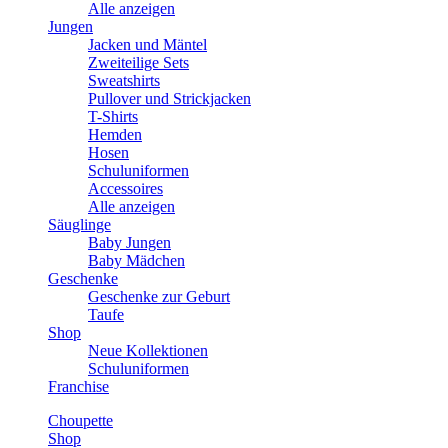
Alle anzeigen
Jungen
Jacken und Mäntel
Zweiteilige Sets
Sweatshirts
Pullover und Strickjacken
T-Shirts
Hemden
Hosen
Schuluniformen
Accessoires
Alle anzeigen
Säuglinge
Baby Jungen
Baby Mädchen
Geschenke
Geschenke zur Geburt
Taufe
Shop
Neue Kollektionen
Schuluniformen
Franchise
Choupette
Shop