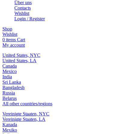
Über uns
Contacts
Wishlist
Login / Register
Shop
Wishlist
0
items
Cart
My account
United States, NYC
United States, LA
Canada
Mexico
India
Sri Lanka
Bangladesh
Russia
Belarus
All other countries/regions
Vereinigte Staaten, NYC
Vereinigte Staaten, LA
Kanada
Mexiko