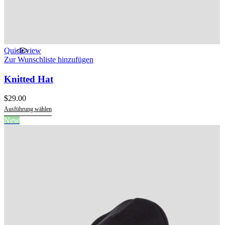
Quick view
Zur Wunschliste hinzufügen
Knitted Hat
$
29.00
Ausführung wählen
Dieses
New
Produkt
weist
mehrere
Varianten
auf.
Die
Optionen
können
auf
der
Produktseite