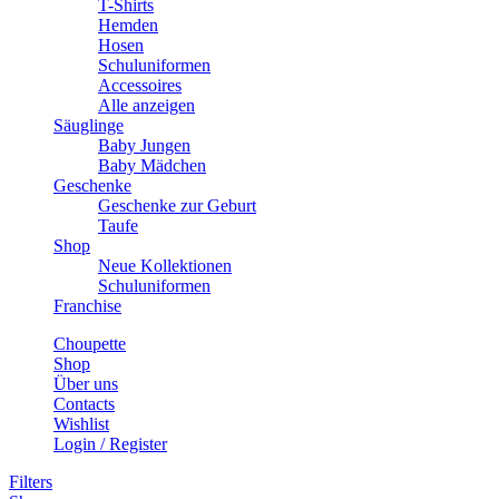
T-Shirts
Hemden
Hosen
Schuluniformen
Accessoires
Alle anzeigen
Säuglinge
Baby Jungen
Baby Mädchen
Geschenke
Geschenke zur Geburt
Taufe
Shop
Neue Kollektionen
Schuluniformen
Franchise
Choupette
Shop
Über uns
Contacts
Wishlist
Login / Register
Filters