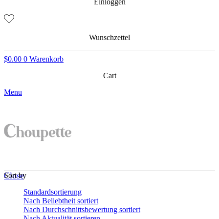
Einloggen
Wunschzettel
$
0.00
0
Warenkorb
Cart
Menu
Close
Sort by
Standardsortierung
Nach Beliebtheit sortiert
Nach Durchschnittsbewertung sortiert
Nach Aktualität sortieren