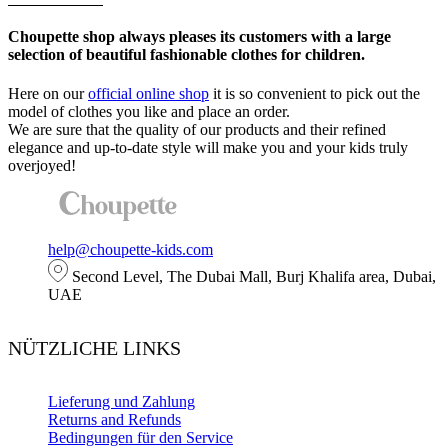
Dieses
Produkt
Choupette shop always pleases its customers with a large
weist
selection of beautiful fashionable clothes for children.
mehrere
Varianten
Here on our
official online shop
it is so convenient to pick out the
auf.
model of clothes you like and place an order.
Die
We are sure that the quality of our products and their refined
Optionen
elegance and up-to-date style will make you and your kids truly
können
overjoyed!
auf
der
Produktseite
gewählt
werden
help@choupette-kids.com
Second Level, The Dubai Mall, Burj Khalifa area, Dubai,
UAE
NÜTZLICHE LINKS
Lieferung und Zahlung
Returns and Refunds
Bedingungen für den Service