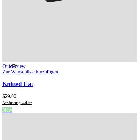
Quick view
Zur Wunschliste hinzufügen
Knitted Hat
$
29.00
Ausführung wählen
Dieses
New
Produkt
weist
mehrere
Varianten
auf.