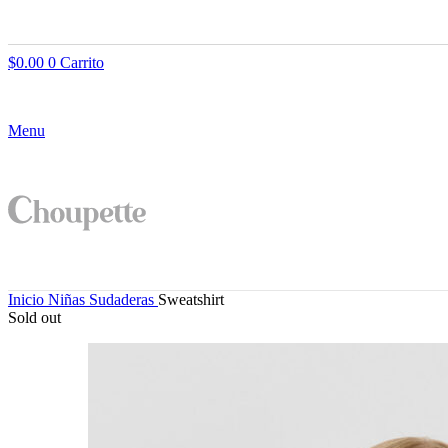
$
0.00
0
Carrito
Menu
Inicio
Niñas
Sudaderas
Sweatshirt
Sold out