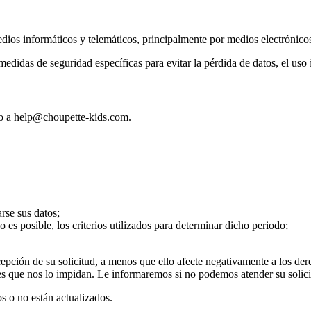
medios informáticos y telemáticos, principalmente por medios electrónicos
idas de seguridad específicas para evitar la pérdida de datos, el uso i
co a help@choupette-kids.com.
arse sus datos;
o es posible, los criterios utilizados para determinar dicho periodo;
cepción de su solicitud, a menos que ello afecte negativamente a los der
ales que nos lo impidan. Le informaremos si no podemos atender su solic
os o no están actualizados.