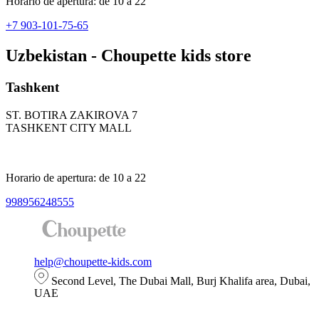
Horario de apertura: de 10 a 22
+7 903-101-75-65
Uzbekistan - Choupette kids store
Tashkent
ST. BOTIRA ZAKIROVA 7
TASHKENT CITY MALL
Horario de apertura: de 10 a 22
998956248555
help@choupette-kids.com
Second Level, The Dubai Mall, Burj Khalifa area, Dubai,
UAE