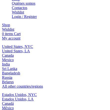
Quiénes somos
Contactos
Wishlist
Login / Register
Shop
Wishlist
0
items
Cart
My account
United States, NYC
United States, LA
Canada
Mexico
India
Sri Lanka
Bangladesh
Russia
Belarus
All other countries/regions
Estados Unidos, NYC
Estados Unidos, LA
Canadá
México