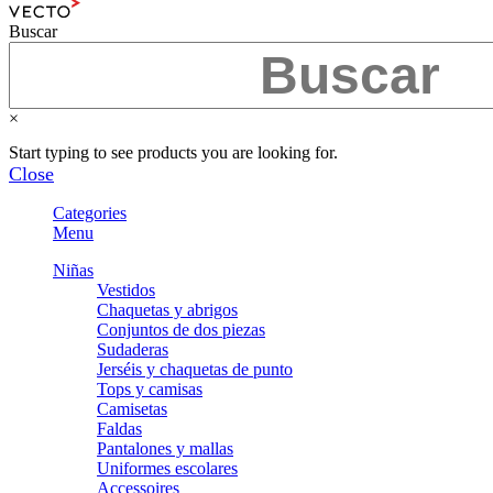
Buscar
×
Start typing to see products you are looking for.
Close
Categories
Menu
Niñas
Vestidos
Chaquetas y abrigos
Conjuntos de dos piezas
Sudaderas
Jerséis y chaquetas de punto
Tops y camisas
Camisetas
Faldas
Pantalones y mallas
Uniformes escolares
Accessoires