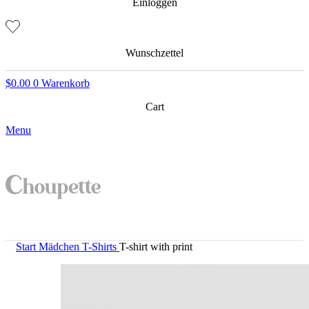
Einloggen
Wunschzettel
$
0.00
0
Warenkorb
Cart
Menu
Start
Mädchen
T-Shirts
T-shirt with print