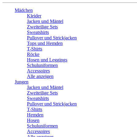
Mädchen
Kleider
Jacken und Mäntel
Zweiteilige Sets
Sweatshirts
Pullover und Strickjacken
Tops und Hemden
T-Shirts
Röcke
Hosen und Leggings
Schuluniformen
Accessoires
Alle anzeigen
Jungen
Jacken und Mäntel
Zweiteilige Sets
Sweatshirts
Pullover und Strickjacken
T-Shirts
Hemden
Hosen
Schuluniformen
Accessoires
Alle anzeigen