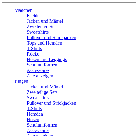
Mädchen
Kleider
Jacken und Mäntel
Zweiteilige Sets
Sweatshirts
Pullover und Strickjacken
Tops und Hemden
T-Shirts
Röcke
Hosen und Leggings
Schuluniformen
Accessoires
Alle anzeigen
Jungen
Jacken und Mäntel
Zweiteilige Sets
Sweatshirts
Pullover und Strickjacken
T-Shirts
Hemden
Hosen
Schuluniformen
Accessoires
Alle anzeigen