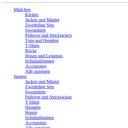
Mädchen
Kleider
Jacken und Mäntel
Zweiteilige Sets
Sweatshirts
Pullover und Strickjacken
Tops und Hemden
T-Shirts
Röcke
Hosen und Leggings
Schuluniformen
Accessoires
Alle anzeigen
Jungen
Jacken und Mäntel
Zweiteilige Sets
Sweatshirts
Pullover und Strickjacken
T-Shirts
Hemden
Hosen
Schuluniformen
Accessoires
Alle anzeigen