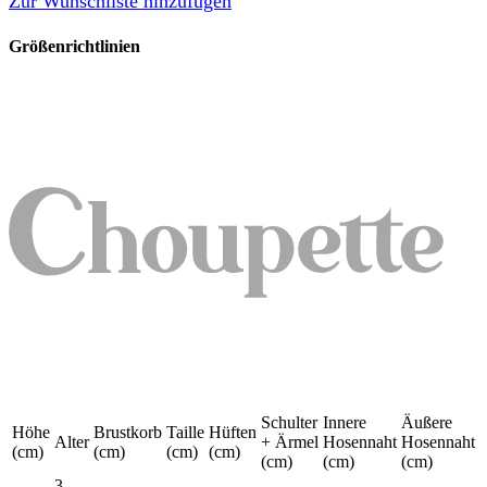
Zur Wunschliste hinzufügen
Größenrichtlinien
Schulter
Innere
Äußere
Höhe
Brustkorb
Taille
Hüften
Alter
+ Ärmel
Hosennaht
Hosennaht
(cm)
(cm)
(cm)
(cm)
(cm)
(cm)
(cm)
3