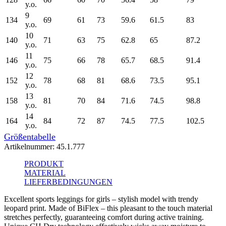
y.o.
9
134
69
61
73
59.6
61.5
83
y.o.
10
140
71
63
75
62.8
65
87.2
y.o.
11
146
75
66
78
65.7
68.5
91.4
y.o.
12
152
78
68
81
68.6
73.5
95.1
y.o.
13
158
81
70
84
71.6
74.5
98.8
y.o.
14
164
84
72
87
74.5
77.5
102.5
y.o.
Größentabelle
Artikelnummer:
45.1.777
PRODUKT
MATERIAL
LIEFERBEDINGUNGEN
Excellent sports leggings for girls – stylish model with trendy
leopard print. Made of BiFlex – this pleasant to the touch material
stretches perfectly, guaranteeing comfort during active training.