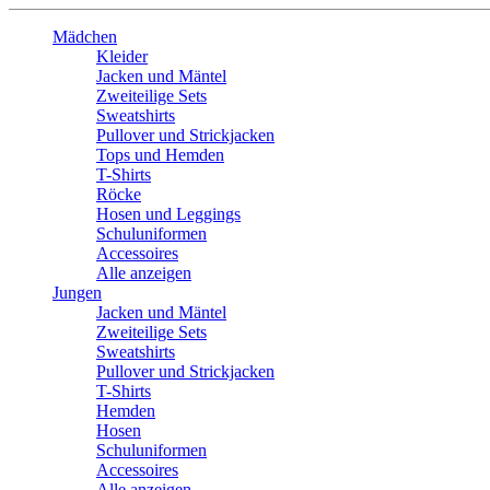
Mädchen
Kleider
Jacken und Mäntel
Zweiteilige Sets
Sweatshirts
Pullover und Strickjacken
Tops und Hemden
T-Shirts
Röcke
Hosen und Leggings
Schuluniformen
Accessoires
Alle anzeigen
Jungen
Jacken und Mäntel
Zweiteilige Sets
Sweatshirts
Pullover und Strickjacken
T-Shirts
Hemden
Hosen
Schuluniformen
Accessoires
Alle anzeigen