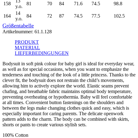
13
158
81
70
84
71.6
74.5
98.8
y.o.
14
164
84
72
87
74.5
77.5
102.5
y.o.
Größentabelle
Artikelnummer:
61.1.128
PRODUKT
MATERIAL
LIEFERBEDINGUNGEN
Bodysuit in soft pink colour for baby girl is ideal for everyday wear,
as well as for special occasions, when you want to emphasize the
tenderness and touching of the look of a little princess. Thanks to the
clever fit, the bodysuit does not restrain the child’s movements,
allowing him to actively explore the world. Elastic seams prevent
chafing, and breathable fabric maintains optimal body temperature,
preventing overheating or hypothermia. Baby will feel comfortable
at all times. Convenient button fastenings on the shoulders and
between the legs make changing clothes quick and easy, which is
especially important for caring parents. The delicate openwork
pattern adds to the charm. The body can be combined with skirts,
shorts or pants to create various stylish sets.
100% Cotton