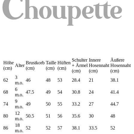
Schulter
Innere
Äußere
Höhe
Brustkorb
Taille
Hüften
Alter
+ Ärmel
Hosennaht
Hosennaht
(cm)
(cm)
(cm)
(cm)
(cm)
(cm)
(cm)
3
62
46
48
53
28.4
21
38.1
m.o.
6
68
47.5
49
54
30.8
24
41.4
m.o.
9
74
49
50
55
33.2
27
44.7
m.o.
12
80
50.5
51
56
35.6
30
48
m.o.
18
86
52
52
57
38.1
33.5
52
m.o.