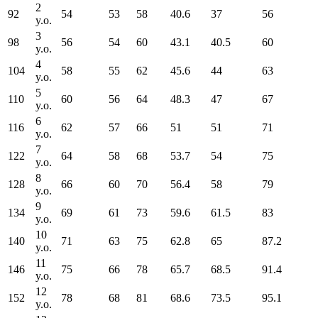
2
92
54
53
58
40.6
37
56
y.o.
3
98
56
54
60
43.1
40.5
60
y.o.
4
104
58
55
62
45.6
44
63
y.o.
5
110
60
56
64
48.3
47
67
y.o.
6
116
62
57
66
51
51
71
y.o.
7
122
64
58
68
53.7
54
75
y.o.
8
128
66
60
70
56.4
58
79
y.o.
9
134
69
61
73
59.6
61.5
83
y.o.
10
140
71
63
75
62.8
65
87.2
y.o.
11
146
75
66
78
65.7
68.5
91.4
y.o.
12
152
78
68
81
68.6
73.5
95.1
y.o.