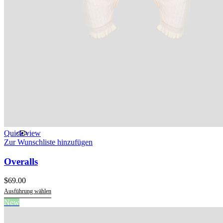
Quick view
Zur Wunschliste hinzufügen
Overalls
$
69.00
Ausführung wählen
Dieses
New
Produkt
weist