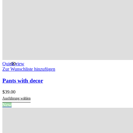
Quick view
Zur Wunschliste hinzufügen
Pants with decor
$
39.00
Ausführung wählen
Dieses
New
Produkt
weist
mehrere
Varianten
auf.