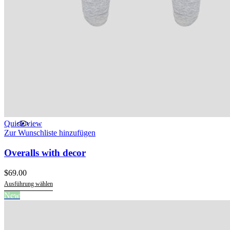
Quick view
Zur Wunschliste hinzufügen
Overalls with decor
$
69.00
Ausführung wählen
Dieses
New
Produkt
weist
mehrere