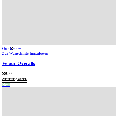
Quick view
Zur Wunschliste hinzufügen
Velour Overalls
$
89.00
Ausführung wählen
Dieses
New
Produkt
weist
mehrere
Varianten
auf.
Die