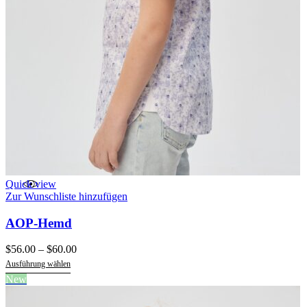
Quick view
Zur Wunschliste hinzufügen
AOP-Hemd
Preisspanne:
$
56.00
–
$
60.00
$56.00
Ausführung wählen
bis
Dieses
New
$60.00
Produkt
weist