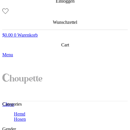
Einloggen
Wunschzettel
$
0.00
0
Warenkorb
Cart
Menu
Close
Categories
Hemd
Hosen
Gender