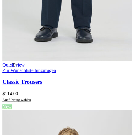
Quick view
Zur Wunschliste hinzufügen
Classic Trousers
$
114.00
Ausführung wählen
Dieses
New
Produkt
weist
mehrere
Varianten
auf.