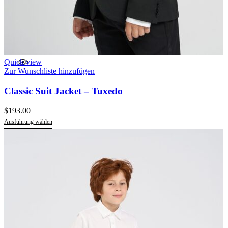
Quick view
Zur Wunschliste hinzufügen
Classic Suit Jacket – Tuxedo
$
193.00
Ausführung wählen
Dieses
Produkt
weist
mehrere
Varianten
auf.
Die
Optionen
können
auf
der