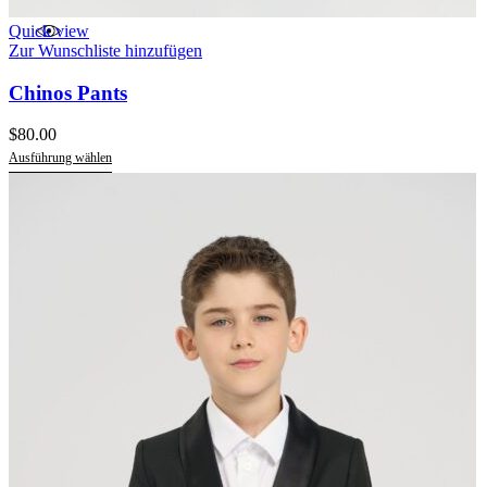
Quick view
Zur Wunschliste hinzufügen
Chinos Pants
$
80.00
Ausführung wählen
Dieses
Produkt
weist
mehrere
Varianten
auf.
Die
Optionen
können
auf
der
Produktseite
gewählt
werden