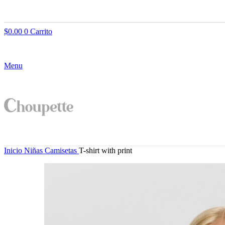
$
0.00
0
Carrito
Menu
Inicio
Niñas
Camisetas
T-shirt with print