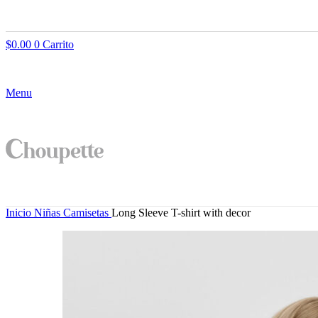
$
0.00
0
Carrito
Menu
Inicio
Niñas
Camisetas
Long Sleeve T-shirt with decor