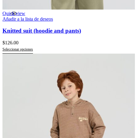
Quick view
Añadir a la lista de deseos
Knitted suit (hoodie and pants)
$
126.00
Seleccionar opciones
Este
producto
tiene
múltiples
variantes.
Las
opciones
se
pueden
elegir
en
la
página
de
producto