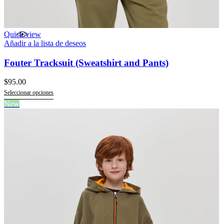
Quick view
Añadir a la lista de deseos
Fouter Tracksuit (Sweatshirt and Pants)
$
95.00
Seleccionar opciones
Este
New
producto
tiene
múltiples
variantes.
Las
opciones
se
pueden
elegir
en
la
página
de