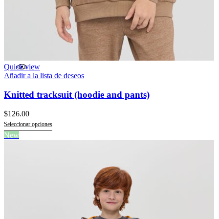
Quick view
Añadir a la lista de deseos
Knitted tracksuit (hoodie and pants)
$
126.00
Seleccionar opciones
Este
New
producto
tiene
múltiples
variantes.
Las
opciones
se
pueden
elegir