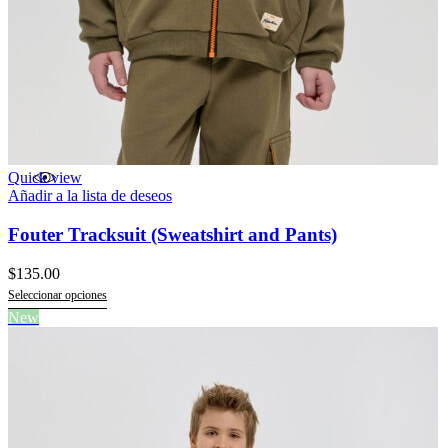
Quick view
Añadir a la lista de deseos
Fouter Tracksuit (Sweatshirt and Pants)
$
135.00
Seleccionar opciones
Este
New
producto
tiene
múltiples
variantes.
Las
opciones
se