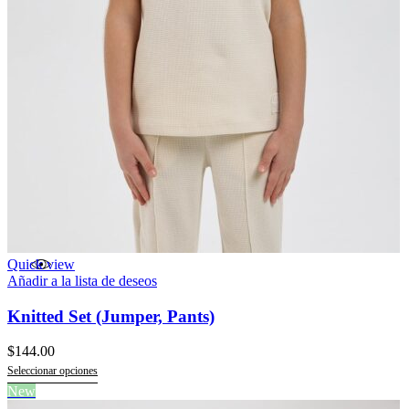
Quick view
Añadir a la lista de deseos
Knitted Set (Jumper, Pants)
$
144.00
Seleccionar opciones
Este
New
producto