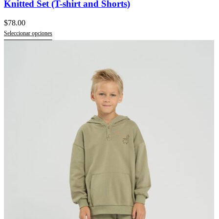
Knitted Set (T-shirt and Shorts)
$
78.00
Seleccionar opciones
Este
producto
tiene
múltiples
variantes.
Las
opciones
se
pueden
elegir
en
la
página
de
producto