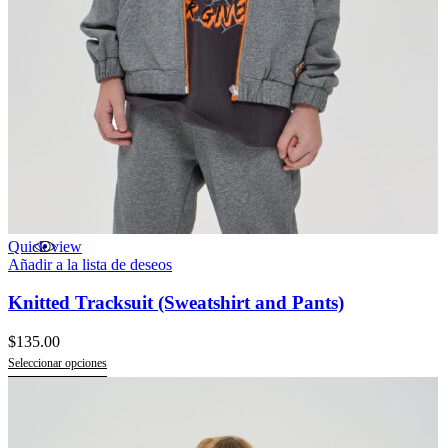
Quick view
Añadir a la lista de deseos
Knitted Tracksuit (Sweatshirt and Pants)
$
135.00
Seleccionar opciones
Este
producto
tiene
múltiples