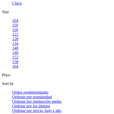
Chico
Size
104
110
116
122
128
134
140
146
152
158
164
Price
Sort by
Orden predeterminado
Ordenar por popularidad
Ordenar por puntuación media
Ordenar por los últimos
Ordenar por precio: bajo a alto