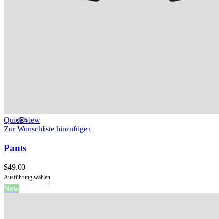
Quick view
Zur Wunschliste hinzufügen
Pants
$
49.00
Ausführung wählen
Dieses
New
Produkt
weist
mehrere