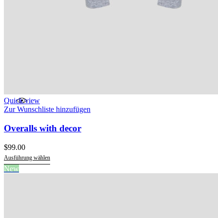
Quick view
Zur Wunschliste hinzufügen
Overalls with decor
$
99.00
Ausführung wählen
Dieses
New
Produkt
weist
mehrere
Varianten
auf.