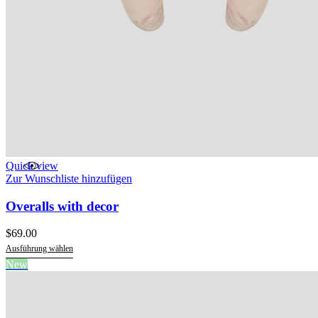
Quick view
Zur Wunschliste hinzufügen
Overalls with decor
$
69.00
Ausführung wählen
Dieses
New
Produkt
weist
mehrere
Varianten