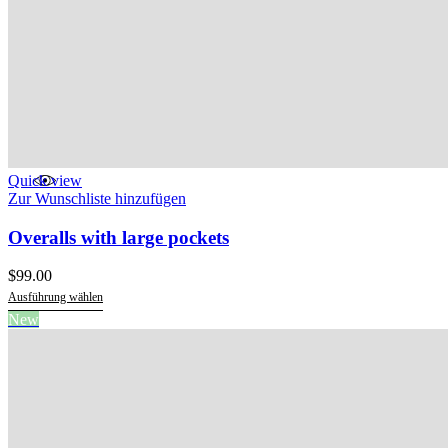
Quick view
Zur Wunschliste hinzufügen
Overalls with large pockets
$
99.00
Ausführung wählen
Dieses
New
Produkt
weist
mehrere
Varianten
auf.
Die
Optionen